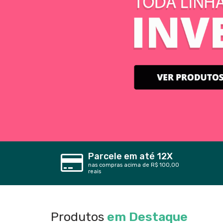
Parcele em até 12X
nas compras acima de R$ 100,00
reais
Produtos
em Destaque