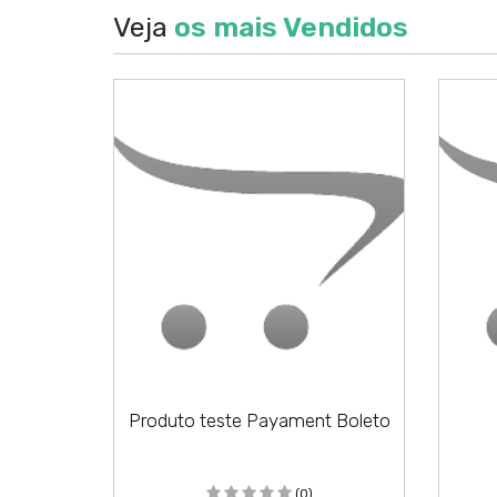
Veja
os mais Vendidos
A
Produto teste Payament Boleto
(0)