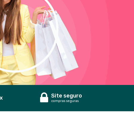
Site seguro
x
compras seguras