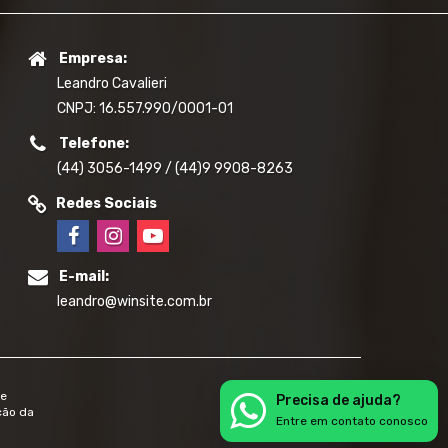
Empresa:
Leandro Cavalieri
CNPJ: 16.557.990/0001-01
Telefone:
(44) 3056-1499 / (44)9 9908-8263
Redes Sociais
E-mail:
leandro@winsite.com.br
de
Precisa de ajuda?
ção da
Entre em contato conosco