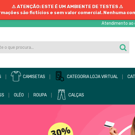
⚠️ ATENÇÃO: ESTE É UM AMBIENTE DE TESTES ⚠️
rmações são fictícios e sem valor comercial. Nenhuma co
Atendimento ao c
S
CAMISETAS
CATEGORIA LOJA VIRTUAL
CAT
SS
OLÉO
ROUPA
CALÇAS