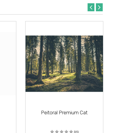
Peitoral Premium Cat
Dorf
(0)